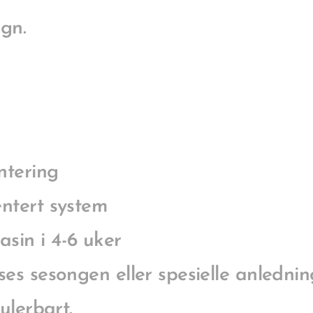
ign.
tering
ntert system
in i 4-6 uker
ses sesongen eller spesielle anlednin
kulerbart.