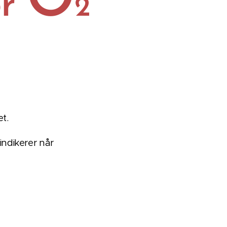
O
or
2
t.
indikerer når