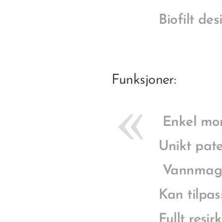
Biofilt des
Funksjoner:
Enkel mon
Unikt pate
Vannmagas
Kan tilpas
Fullt resir