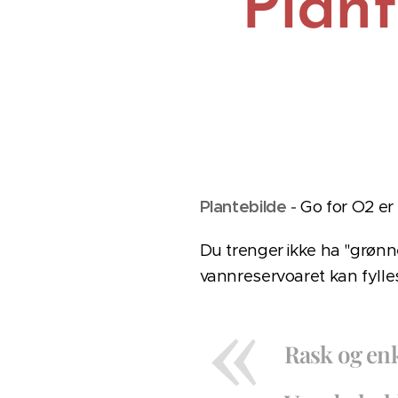
Plant
Plantebilde -
Go for O2 er
Du trenger ikke ha "grønne
vannreservoaret kan fyll
Rask og enk