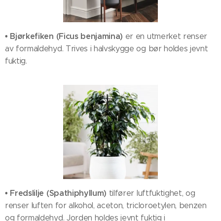
• Bjørkefiken (Ficus benjamina)
er en utmerket renser
av formaldehyd. Trives i halvskygge og bør holdes jevnt
fuktig.
• Fredslilje (Spathiphyllum)
tilfører luftfuktighet, og
renser luften for alkohol, aceton, tricloroetylen, benzen
og formaldehyd. Jorden holdes jevnt fuktig i