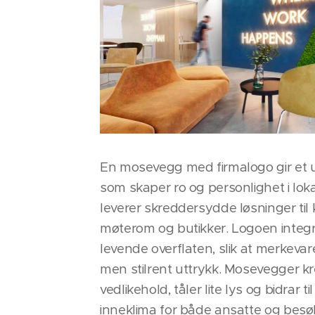
En mosevegg med firmalogo gir et un
som skaper ro og personlighet i loka
leverer skreddersydde løsninger til 
møterom og butikker. Logoen integr
levende overflaten, slik at merkevare
men stilrent uttrykk. Mosevegger kr
vedlikehold, tåler lite lys og bidrar t
inneklima for både ansatte og bes