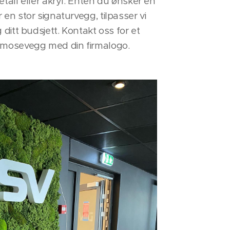
metall eller akryl. Enten du ønsker en
r en stor signaturvegg, tilpasser vi
g ditt budsjett. Kontakt oss for et
il mosevegg med din firmalogo.