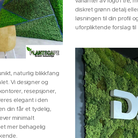
varianter av logo i tre, 
diskret grønn detalj elle
løsningen til din profil o
uforpliktende forslag t
ikt, naturlig blikkfang
let. Vi designer og
kontorer, resepsjoner,
eres elegant i den
n din får et tydelig,
ever minimalt
il et mer behagelig
økende.