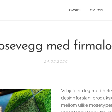
FORSIDE
OM OSS
sevegg med firmal
24.02.2026
Vi hjelper deg med hele 
designforslag, produks
mellom ulike mosetyper,