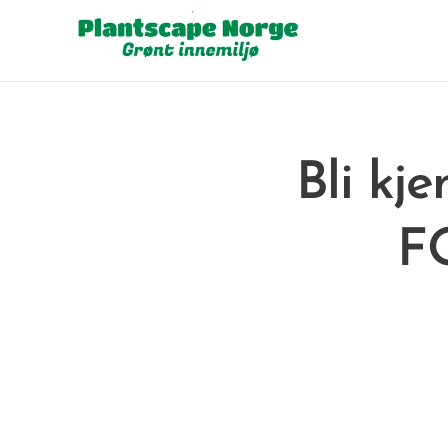
Bli kj
F